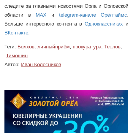
следите за главными новостями Орла и Орловской
области в
MAX
и
telegram-канале Орёлтаймс
.
Больше интересного контента в
Одноклассниках
и
ВКонтакте
.
Теги:
Болхов
,
личныйприём
,
прокуратура
,
Теслов
,
Тимошин
Автор:
Иван Колесников