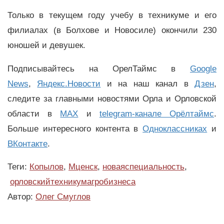
Только в текущем году учебу в техникуме и его
филиалах (в Болхове и Новосиле) окончили 230
юношей и девушек.
Подписывайтесь на ОрелТаймс в
Google
News
,
Яндекс.Новости
и на наш канал в
Дзен
,
следите за главными новостями Орла и Орловской
области в
MAX
и
telegram-канале Орёлтаймс
.
Больше интересного контента в
Одноклассниках
и
ВКонтакте
.
Теги:
Копылов
,
Мценск
,
новаяспециальность
,
орловскийтехникумагробизнеса
Автор:
Олег Смуглов