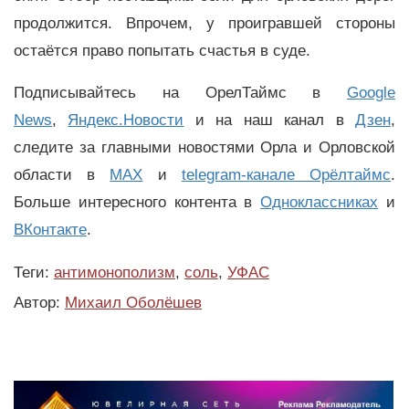
продолжится. Впрочем, у проигравшей стороны
остаётся право попытать счастья в суде.
Подписывайтесь на ОрелТаймс в
Google
News
,
Яндекс.Новости
и на наш канал в
Дзен
,
следите за главными новостями Орла и Орловской
области в
MAX
и
telegram-канале Орёлтаймс
.
Больше интересного контента в
Одноклассниках
и
ВКонтакте
.
Теги:
антимонополизм
,
соль
,
УФАС
Автор:
Михаил Оболёшев