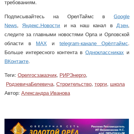
требованиям.
Подписывайтесь на ОрелТаймс в
Google
News
,
Яндекс.Новости
и на наш канал в
Дзен
,
следите за главными новостями Орла и Орловской
области в
MAX
и
telegram-канале Орёлтаймс
.
Больше интересного контента в
Одноклассниках
и
ВКонтакте
.
Теги:
Орелгосзаказчик
,
РИРЭнерго
,
РодзевичаБелевича
,
Строительство
,
торги
,
школа
Автор:
Александра Иванова