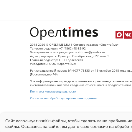
2018-2026 © ORELTIMES.RU | Сетевое издание «Орелтаймс»
Телефон редакции: +7 (4862) 48-82-92
Электронная почта редакции: oreltimes@yandex.ru
Адрес редакции: г. Орел, ул. Октябрьская, д.27, пом. 9
Главный редактор: Е. Н. Годлевская
Учредитель: ООО «Орелтаймс»
Регистрационный номер: ЭЛ ФС77-73833 от 19 октября 2018 года вы
(Роскомнадзор РФ).
"На информационном ресурсе применяются рекомендательные техно
систематизации и анализа сведений, относящихся к предпочтениям 
Политика конфиденциальности
Согласие на обработку персональных данных
При использовании любого материала с данного сайта гипер-ссылка
Сайт использует cookie-файлы, чтобы сделать ваше пребывание
Ограниченная статистика посещаемости доступна на сайте
Liveinter
файлы. Оставаясь на сайте, вы даете свое согласие на обработ