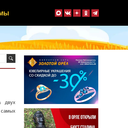
ММЫ
а двух
 самых