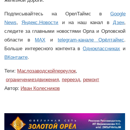
железной дороги.
Подписывайтесь на ОрелТаймс в
Google
News
,
Яндекс.Новости
и на наш канал в
Дзен
,
следите за главными новостями Орла и Орловской
области в
MAX
и
telegram-канале Орёлтаймс
.
Больше интересного контента в
Одноклассниках
и
ВКонтакте
.
Теги:
Маслозаводскойпереулок
,
ограничениездвижения
,
переезд
,
ремонт
Автор:
Иван Колесников