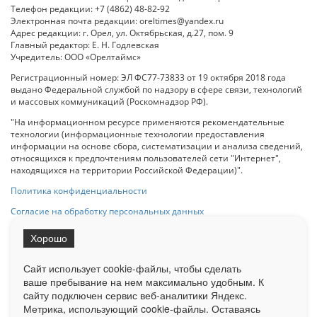
Телефон редакции: +7 (4862) 48-82-92
Электронная почта редакции: oreltimes@yandex.ru
Адрес редакции: г. Орел, ул. Октябрьская, д.27, пом. 9
Главный редактор: Е. Н. Годлевская
Учредитель: ООО «Орелтаймс»
Регистрационный номер: ЭЛ ФС77-73833 от 19 октября 2018 года
выдано Федеральной службой по надзору в сфере связи, технологий
и массовых коммуникаций (Роскомнадзор РФ).
"На информационном ресурсе применяются рекомендательные
технологии (информационные технологии предоставления
информации на основе сбора, систематизации и анализа сведений,
относящихся к предпочтениям пользователей сети "Интернет",
находящихся на территории Российской Федерации)".
Политика конфиденциальности
Согласие на обработку персональных данных
Хорошо
При использовании любого материала с данного сайта гипер-ссылка
на Сетевое издание «ОрелТаймс» обязательна.
Сайт использует cookie-файлы, чтобы сделать
ваше пребывание на нем максимально удобным. К
cайту подключен сервис веб-аналитики Яндекс.
Ограниченная статистика посещаемости доступна на сайте
Метрика, использующий cookie-файлы. Оставаясь
Liveinternet.ru
. Подробная статистика для рекламодателей по запросу