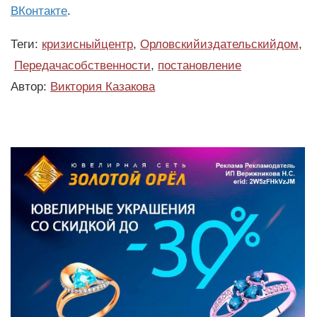
ВКонтакте
.
Теги:
кризисныйцентр
,
Орловскийиздательскийдом
,
Передачасобственности
,
постановление
Автор:
Виктория Казакова