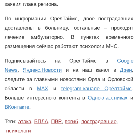
заявил глава региона.
По информации ОрелТаймс, двое пострадавших
доставлены в больницу, остальные – проходят
лечение амбулаторно. В пунктах временного
размещения сейчас работают психологи МЧС.
Подписывайтесь на ОрелТаймс в
Google
News
,
Яндекс.Новости
и на наш канал в
Дзен
,
следите за главными новостями Орла и Орловской
области в
MAX
и
telegram-канале Орёлтаймс
.
Больше интересного контента в
Одноклассниках
и
ВКонтакте
.
Теги:
атака
,
БПЛА
,
ПВР
,
погиб
,
пострадавшие
,
психологи