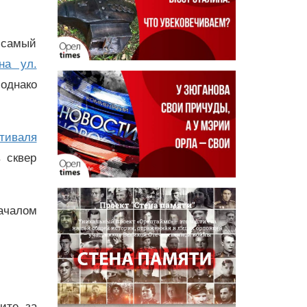
 самый
на ул.
 однако
тиваля
 сквер
ачалом
дите за