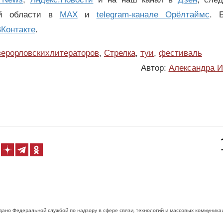
ой области в
MAX
и
telegram-канале Орёлтаймс
. 
Контакте
.
верорловскихлитераторов
,
Стрелка
,
туи
,
фестиваль
Автор:
Александра И
дано Федеральной службой по надзору в сфере связи, технологий и массовых коммуника