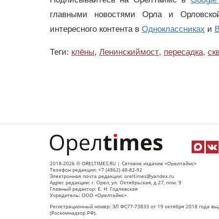
главными новостями Орла и Орловск
интересного контента в
Одноклассниках
и
В
Теги:
клёны
,
Ленинскиймост
,
пересадка
,
ск
2018-2026 © ORELTIMES.RU | Сетевое издание «Орелтаймс»
Телефон редакции: +7 (4862) 48-82-92
Электронная почта редакции: oreltimes@yandex.ru
Адрес редакции: г. Орел, ул. Октябрьская, д.27, пом. 9
Главный редактор: Е. Н. Годлевская
Учредитель: ООО «Орелтаймс»
Регистрационный номер: ЭЛ ФС77-73833 от 19 октября 2018 года вы
(Роскомнадзор РФ).