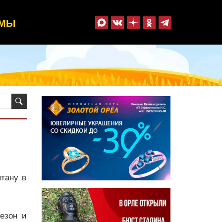
ММЫ
тану в
езон и