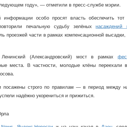
 следующем году», — отметили в пресс-службе мэрии.
й информации особо просят власть обеспечить тот
повторили печальную судьбу зелёных
насаждений 
ь проезжей части в рамках компенсационной высадки,
 Ленинский (Александровский) мост в рамках
фес
ные места. В частности, молодые клёны переехали в
носова.
ли посажены строго по правилам — в период между н
успели надёжно укорениться и прижиться.
Орла
 News
,
Яндекс.Новости
и на наш канал в
Дзен
, сле