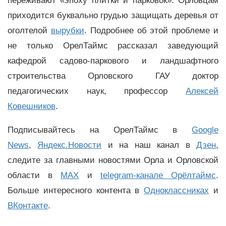
переживают «эпоху плитки и парковок». Орловцам
приходится буквально грудью защищать деревья от
оголтелой
вырубки
. Подробнее об этой проблеме и
не только ОрелТаймс рассказал заведующий
кафедрой садово-паркового и ландшафтного
строительства Орловского ГАУ доктор
педагогических наук, профессор
Алексей
Ковешников
.
Подписывайтесь на ОрелТаймс в
Google
News
,
Яндекс.Новости
и на наш канал в
Дзен
,
следите за главными новостями Орла и Орловской
области в
MAX
и
telegram-канале Орёлтаймс
.
Больше интересного контента в
Одноклассниках
и
ВКонтакте
.