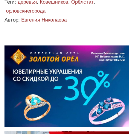
Теги:
деревья
,
Ковешников
,
Орёлстат
,
орловскиегорода
Автор:
Евгения Николаева