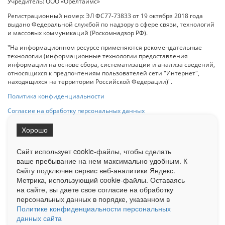
Учредитель: ООО «Орелтаймс»
Регистрационный номер: ЭЛ ФС77-73833 от 19 октября 2018 года
выдано Федеральной службой по надзору в сфере связи, технологий
и массовых коммуникаций (Роскомнадзор РФ).
"На информационном ресурсе применяются рекомендательные
технологии (информационные технологии предоставления
информации на основе сбора, систематизации и анализа сведений,
относящихся к предпочтениям пользователей сети "Интернет",
находящихся на территории Российской Федерации)".
Политика конфиденциальности
Согласие на обработку персональных данных
Хорошо
При использовании любого материала с данного сайта гипер-ссылка
на Сетевое издание «ОрелТаймс» обязательна.
Сайт использует cookie-файлы, чтобы сделать
ваше пребывание на нем максимально удобным. К
cайту подключен сервис веб-аналитики Яндекс.
Ограниченная статистика посещаемости доступна на сайте
Метрика, использующий cookie-файлы. Оставаясь
Liveinternet.ru
. Подробная статистика для рекламодателей по запросу
на сайте, вы даете свое согласие на обработку
у менеджера.
персональных данных в порядке, указанном в
Реклама
Документы
О нас
Контакты
Политике конфиденциальности персональных
данных сайта