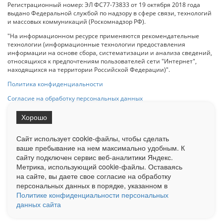
Регистрационный номер: ЭЛ ФС77-73833 от 19 октября 2018 года
выдано Федеральной службой по надзору в сфере связи, технологий
и массовых коммуникаций (Роскомнадзор РФ).
"На информационном ресурсе применяются рекомендательные
технологии (информационные технологии предоставления
информации на основе сбора, систематизации и анализа сведений,
относящихся к предпочтениям пользователей сети "Интернет",
находящихся на территории Российской Федерации)".
Политика конфиденциальности
Согласие на обработку персональных данных
Хорошо
При использовании любого материала с данного сайта гипер-ссылка
на Сетевое издание «ОрелТаймс» обязательна.
Сайт использует cookie-файлы, чтобы сделать
ваше пребывание на нем максимально удобным. К
cайту подключен сервис веб-аналитики Яндекс.
Ограниченная статистика посещаемости доступна на сайте
Метрика, использующий cookie-файлы. Оставаясь
Liveinternet.ru
. Подробная статистика для рекламодателей по запросу
на сайте, вы даете свое согласие на обработку
у менеджера.
персональных данных в порядке, указанном в
Реклама
Документы
О нас
Контакты
Политике конфиденциальности персональных
данных сайта