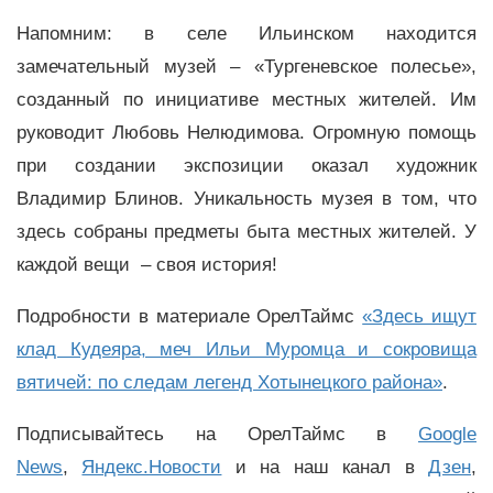
Напомним: в селе Ильинском находится
замечательный музей – «Тургеневское полесье»,
созданный по инициативе местных жителей. Им
руководит Любовь Нелюдимова. Огромную помощь
при создании экспозиции оказал художник
Владимир Блинов. Уникальность музея в том, что
здесь собраны предметы быта местных жителей. У
каждой вещи – своя история!
Подробности в материале ОрелТаймс
«Здесь ищут
клад Кудеяра, меч Ильи Муромца и сокровища
вятичей: по следам легенд Хотынецкого района»
.
Подписывайтесь на ОрелТаймс в
Google
News
,
Яндекс.Новости
и на наш канал в
Дзен
,