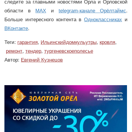
следите за главными новостями Орла и Орловской
области в
MAX
и
telegram-канале Орёлтаймс
.
Больше интересного контента в
Одноклассниках
и
ВКонтакте
.
Теги:
гарантия
,
Ильинскийдомкульутры
,
кровля
,
ремонт
,
тендер
,
тургеневскоеполесье
Автор:
Евгений Кузнецов