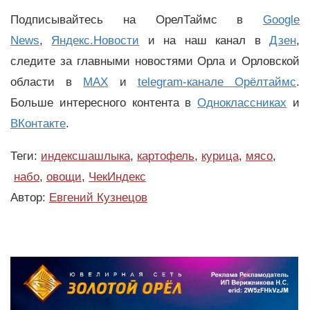
Подписывайтесь на ОрелТаймс в
Google
News
,
Яндекс.Новости
и на наш канал в
Дзен
,
следите за главными новостями Орла и Орловской
области в
MAX
и
telegram-канале Орёлтаймс
.
Больше интересного контента в
Одноклассниках
и
ВКонтакте
.
Теги:
индексшашлыка
,
картофель
,
курица
,
мясо
,
набо
,
овощи
,
ЧекИндекс
Автор:
Евгений Кузнецов