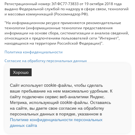
Регистрационный номер: ЭЛ ФС77-73833 от 19 октября 2018 года
выдано Федеральной службой по надзору в сфере связи, технологий
и массовых коммуникаций (Роскомнадзор РФ).
"На информационном ресурсе применяются рекомендательные
технологии (информационные технологии предоставления
информации на основе сбора, систематизации и анализа сведений,
относящихся к предпочтениям пользователей сети "Интернет",
находящихся на территории Российской Федерации)".
Политика конфиденциальности
Согласие на обработку персональных данных
Хорошо
При использовании любого материала с данного сайта гипер-ссылка
на Сетевое издание «ОрелТаймс» обязательна.
Сайт использует cookie-файлы, чтобы сделать
ваше пребывание на нем максимально удобным. К
cайту подключен сервис веб-аналитики Яндекс.
Ограниченная статистика посещаемости доступна на сайте
Метрика, использующий cookie-файлы. Оставаясь
Liveinternet.ru
. Подробная статистика для рекламодателей по запросу
на сайте, вы даете свое согласие на обработку
у менеджера.
персональных данных в порядке, указанном в
Реклама
Документы
О нас
Контакты
Политике конфиденциальности персональных
данных сайта