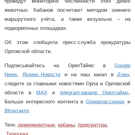
проведут мониторинг численности этих диких
животных. Кабанов посчитают методом зимнего
маршрутного учёта, а также визуально – на
подкормочных площадках.
Об этом сообщила пресс-служба прокуратуры
Орловской области.
Подписывайтесь на ОрелТаймс в
Google
News
,
Яндекс.Новости
и на наш канал в
Дзен
,
следите за главными новостями Орла и Орловской
области в
MAX
и
telegram-канале Орёлтаймс
.
Больше интересного контента в
Одноклассниках
и
ВКонтакте
.
Теги:
дикиеживотные
,
кабаны
,
прокуратура
,
Тапехина