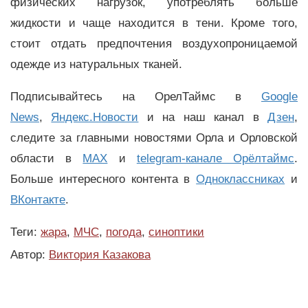
физических нагрузок, употреблять больше
жидкости и чаще находится в тени. Кроме того,
стоит отдать предпочтения воздухопроницаемой
одежде из натуральных тканей.
Подписывайтесь на ОрелТаймс в
Google
News
,
Яндекс.Новости
и на наш канал в
Дзен
,
следите за главными новостями Орла и Орловской
области в
MAX
и
telegram-канале Орёлтаймс
.
Больше интересного контента в
Одноклассниках
и
ВКонтакте
.
Теги:
жара
,
МЧС
,
погода
,
синоптики
Автор:
Виктория Казакова