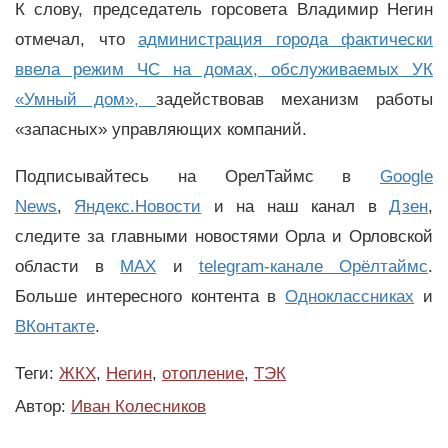
К слову, председатель горсовета Владимир Негин
отмечал, что
администрация города фактически
ввела режим ЧС на домах, обслуживаемых УК
«Умный дом»,
задействовав механизм работы
«запасных» управляющих компаний.
Подписывайтесь на ОрелТаймс в
Google
News
,
Яндекс.Новости
и на наш канал в
Дзен
,
следите за главными новостями Орла и Орловской
области в
MAX
и
telegram-канале Орёлтаймс
.
Больше интересного контента в
Одноклассниках
и
ВКонтакте
.
Теги:
ЖКХ
,
Негин
,
отопление
,
ТЭК
Автор:
Иван Колесников