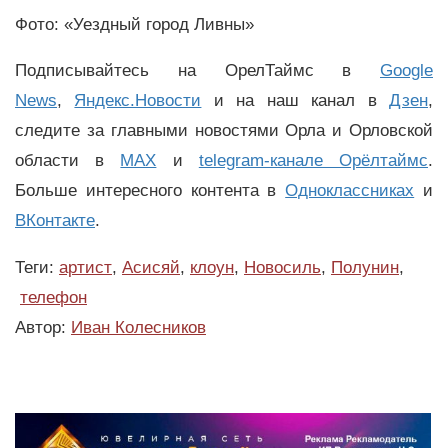
Фото: «Уездный город Ливны»
Подписывайтесь на ОрелТаймс в
Google
News
,
Яндекс.Новости
и на наш канал в
Дзен
,
следите за главными новостями Орла и Орловской
области в
MAX
и
telegram-канале Орёлтаймс
.
Больше интересного контента в
Одноклассниках
и
ВКонтакте
.
Теги:
артист
,
Асисяй
,
клоун
,
Новосиль
,
Полунин
,
телефон
Автор:
Иван Колесников