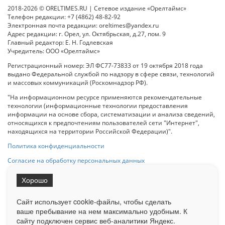
2018-2026 © ORELTIMES.RU | Сетевое издание «Орелтаймс»
Телефон редакции: +7 (4862) 48-82-92
Электронная почта редакции: oreltimes@yandex.ru
Адрес редакции: г. Орел, ул. Октябрьская, д.27, пом. 9
Главный редактор: Е. Н. Годлевская
Учредитель: ООО «Орелтаймс»
Регистрационный номер: ЭЛ ФС77-73833 от 19 октября 2018 года
выдано Федеральной службой по надзору в сфере связи, технологий
и массовых коммуникаций (Роскомнадзор РФ).
"На информационном ресурсе применяются рекомендательные
технологии (информационные технологии предоставления
информации на основе сбора, систематизации и анализа сведений,
относящихся к предпочтениям пользователей сети "Интернет",
находящихся на территории Российской Федерации)".
Политика конфиденциальности
Согласие на обработку персональных данных
Хорошо
При использовании любого материала с данного сайта гипер-ссылка
на Сетевое издание «ОрелТаймс» обязательна.
Сайт использует cookie-файлы, чтобы сделать
ваше пребывание на нем максимально удобным. К
cайту подключен сервис веб-аналитики Яндекс.
Ограниченная статистика посещаемости доступна на сайте