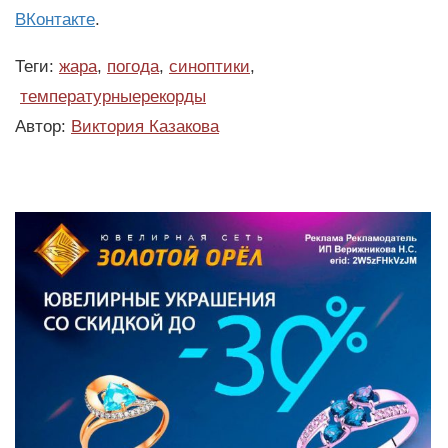
ВКонтакте
.
Теги:
жара
,
погода
,
синоптики
,
температурныерекорды
Автор:
Виктория Казакова