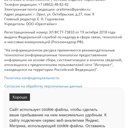
Телефон редакции: +7 (4862) 48-82-92
Электронная почта редакции: oreltimes@yandex.ru
Адрес редакции: г. Орел, ул. Октябрьская, д.27, пом. 9
Главный редактор: Е. Н. Годлевская
Учредитель: ООО «Орелтаймс»
Регистрационный номер: ЭЛ ФС77-73833 от 19 октября 2018 года
выдано Федеральной службой по надзору в сфере связи, технологий
и массовых коммуникаций (Роскомнадзор РФ).
"На информационном ресурсе применяются рекомендательные
технологии (информационные технологии предоставления
информации на основе сбора, систематизации и анализа сведений,
относящихся к предпочтениям пользователей сети "Интернет",
находящихся на территории Российской Федерации)".
Политика конфиденциальности
Согласие на обработку персональных данных
Хорошо
При использовании любого материала с данного сайта гипер-ссылка
на Сетевое издание «ОрелТаймс» обязательна.
Сайт использует cookie-файлы, чтобы сделать
ваше пребывание на нем максимально удобным. К
cайту подключен сервис веб-аналитики Яндекс.
Ограниченная статистика посещаемости доступна на сайте
Метрика, использующий cookie-файлы. Оставаясь
Liveinternet.ru
. Подробная статистика для рекламодателей по запросу