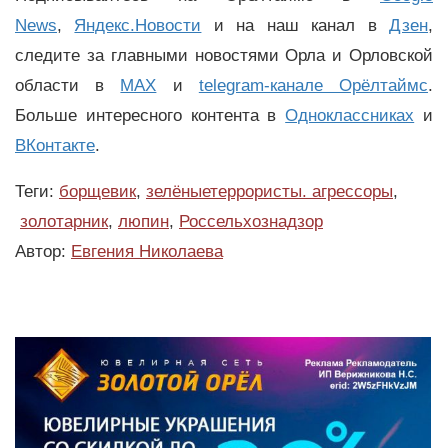
News
,
Яндекс.Новости
и на наш канал в
Дзен
,
следите за главными новостями Орла и Орловской
области в
MAX
и
telegram-канале Орёлтаймс
.
Больше интересного контента в
Одноклассниках
и
ВКонтакте
.
Теги:
борщевик
,
зелёныетеррористы. агрессоры
,
золотарник
,
люпин
,
Россельхознадзор
Автор:
Евгения Николаева