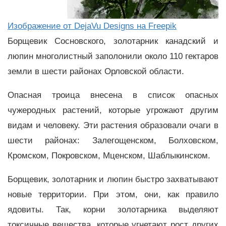
Изображение от DejaVu Designs на Freepik
Борщевик Сосновского, золотарник канадский и
люпин многолистный заполонили около 110 гектаров
земли в шести районах Орловской области.
Опасная троица внесена в список опасных
чужеродных растений, которые угрожают другим
видам и человеку. Эти растения образовали очаги в
шести районах: Залегощенском, Болховском,
Кромском, Покровском, Мценском, Шаблыкинском.
Борщевик, золотарник и люпин быстро захватывают
новые территории. При этом, они, как правило
ядовиты. Так, корни золотарника выделяют
токсичные вещества, которые угнетают рост других