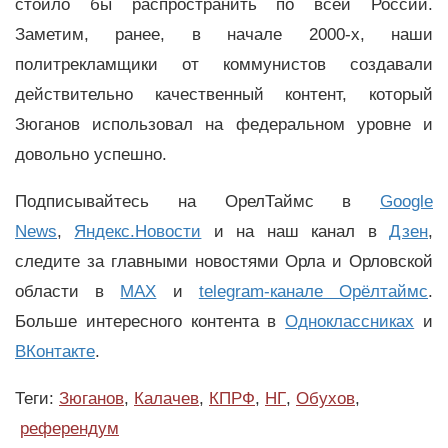
стоило бы распространить по всей России.
Заметим, ранее, в начале 2000-х, наши
политрекламщики от коммунистов создавали
действительно качественный контент, который
Зюганов использовал на федеральном уровне и
довольно успешно.
Подписывайтесь на ОрелТаймс в
Google
News
,
Яндекс.Новости
и на наш канал в
Дзен
,
следите за главными новостями Орла и Орловской
области в
MAX
и
telegram-канале Орёлтаймс
.
Больше интересного контента в
Одноклассниках
и
ВКонтакте
.
Теги:
Зюганов
,
Калачев
,
КПРФ
,
НГ
,
Обухов
,
референдум