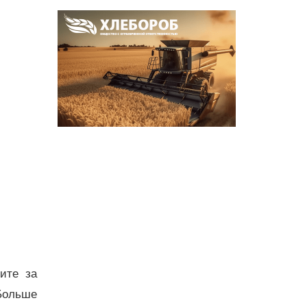
дите за
Больше