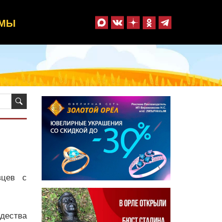
ММЫ
вцев с
дества