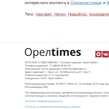
интересного контента в
Одноклассниках
и
В
Теги:
горсовет
,
Негин
,
Новыйгод
,
поздравл
2018-2026 © ORELTIMES.RU | Сетевое издание «Орелтаймс»
Телефон редакции: +7 (4862) 48-82-92
Электронная почта редакции: oreltimes@yandex.ru
Адрес редакции: г. Орел, ул. Октябрьская, д.27, пом. 9
Главный редактор: Е. Н. Годлевская
Учредитель: ООО «Орелтаймс»
Регистрационный номер: ЭЛ ФС77-73833 от 19 октября 2018 года вы
(Роскомнадзор РФ).
"На информационном ресурсе применяются рекомендательные техно
систематизации и анализа сведений, относящихся к предпочтениям 
Политика конфиденциальности
Согласие на обработку персональных данных