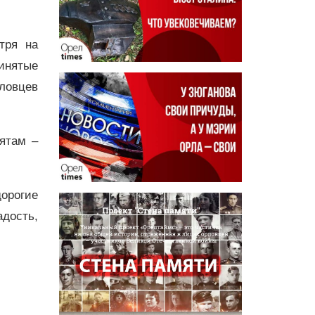
тря на
инятые
ловцев
ятам –
орогие
адость,