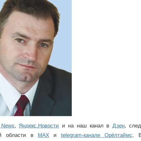
 News
,
Яндекс.Новости
и на наш канал в
Дзен
, сле
ой области в
MAX
и
telegram-канале Орёлтаймс
. 