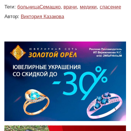
Теги:
больницаСемашко
,
врачи
,
медики
,
спасение
Автор:
Виктория Казакова