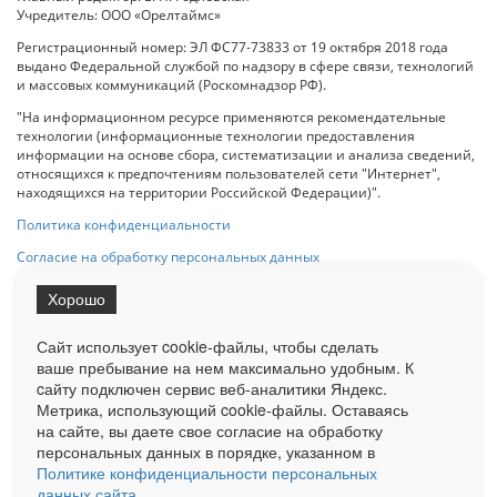
Учредитель: ООО «Орелтаймс»
Регистрационный номер: ЭЛ ФС77-73833 от 19 октября 2018 года
выдано Федеральной службой по надзору в сфере связи, технологий
и массовых коммуникаций (Роскомнадзор РФ).
"На информационном ресурсе применяются рекомендательные
технологии (информационные технологии предоставления
информации на основе сбора, систематизации и анализа сведений,
относящихся к предпочтениям пользователей сети "Интернет",
находящихся на территории Российской Федерации)".
Политика конфиденциальности
Согласие на обработку персональных данных
Хорошо
При использовании любого материала с данного сайта гипер-ссылка
на Сетевое издание «ОрелТаймс» обязательна.
Сайт использует cookie-файлы, чтобы сделать
ваше пребывание на нем максимально удобным. К
cайту подключен сервис веб-аналитики Яндекс.
Ограниченная статистика посещаемости доступна на сайте
Метрика, использующий cookie-файлы. Оставаясь
Liveinternet.ru
. Подробная статистика для рекламодателей по запросу
на сайте, вы даете свое согласие на обработку
у менеджера.
персональных данных в порядке, указанном в
Реклама
Документы
О нас
Контакты
Политике конфиденциальности персональных
данных сайта