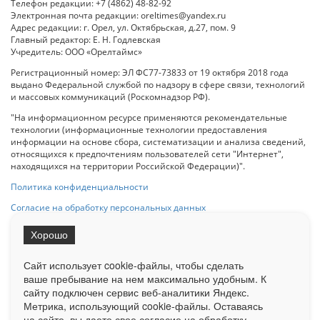
Телефон редакции: +7 (4862) 48-82-92
Электронная почта редакции: oreltimes@yandex.ru
Адрес редакции: г. Орел, ул. Октябрьская, д.27, пом. 9
Главный редактор: Е. Н. Годлевская
Учредитель: ООО «Орелтаймс»
Регистрационный номер: ЭЛ ФС77-73833 от 19 октября 2018 года
выдано Федеральной службой по надзору в сфере связи, технологий
и массовых коммуникаций (Роскомнадзор РФ).
"На информационном ресурсе применяются рекомендательные
технологии (информационные технологии предоставления
информации на основе сбора, систематизации и анализа сведений,
относящихся к предпочтениям пользователей сети "Интернет",
находящихся на территории Российской Федерации)".
Политика конфиденциальности
Согласие на обработку персональных данных
Хорошо
При использовании любого материала с данного сайта гипер-ссылка
на Сетевое издание «ОрелТаймс» обязательна.
Сайт использует cookie-файлы, чтобы сделать
ваше пребывание на нем максимально удобным. К
cайту подключен сервис веб-аналитики Яндекс.
Ограниченная статистика посещаемости доступна на сайте
Метрика, использующий cookie-файлы. Оставаясь
Liveinternet.ru
. Подробная статистика для рекламодателей по запросу
на сайте, вы даете свое согласие на обработку
у менеджера.