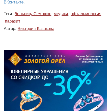
ВКонтакте
.
Теги:
больницаСемашко
,
медики
,
офтальмология
,
паразит
Автор:
Виктория Казакова