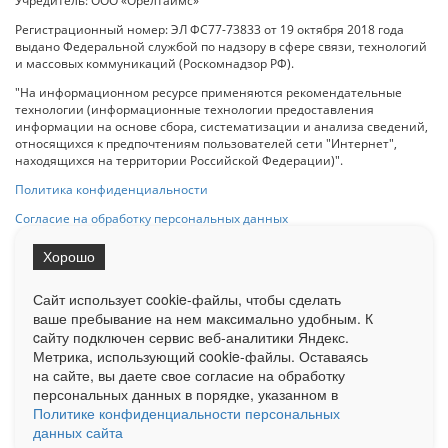
Учредитель: ООО «Орелтаймс»
Регистрационный номер: ЭЛ ФС77-73833 от 19 октября 2018 года
выдано Федеральной службой по надзору в сфере связи, технологий
и массовых коммуникаций (Роскомнадзор РФ).
"На информационном ресурсе применяются рекомендательные
технологии (информационные технологии предоставления
информации на основе сбора, систематизации и анализа сведений,
относящихся к предпочтениям пользователей сети "Интернет",
находящихся на территории Российской Федерации)".
Политика конфиденциальности
Согласие на обработку персональных данных
Хорошо
При использовании любого материала с данного сайта гипер-ссылка
на Сетевое издание «ОрелТаймс» обязательна.
Сайт использует cookie-файлы, чтобы сделать
ваше пребывание на нем максимально удобным. К
cайту подключен сервис веб-аналитики Яндекс.
Ограниченная статистика посещаемости доступна на сайте
Метрика, использующий cookie-файлы. Оставаясь
Liveinternet.ru
. Подробная статистика для рекламодателей по запросу
у менеджера.
на сайте, вы даете свое согласие на обработку
персональных данных в порядке, указанном в
Реклама
Документы
О нас
Контакты
Политике конфиденциальности персональных
данных сайта