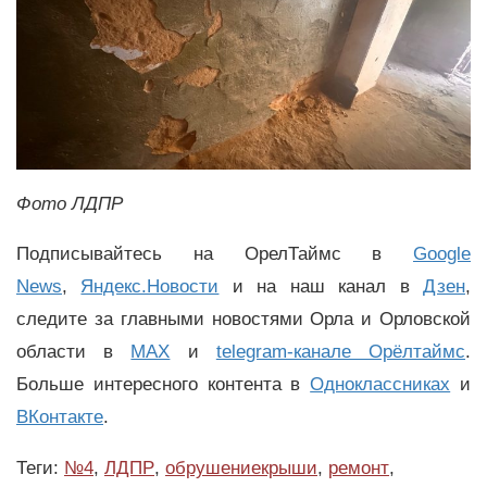
Фото ЛДПР
Подписывайтесь на ОрелТаймс в
Google
News
,
Яндекс.Новости
и на наш канал в
Дзен
,
следите за главными новостями Орла и Орловской
области в
MAX
и
telegram-канале Орёлтаймс
.
Больше интересного контента в
Одноклассниках
и
ВКонтакте
.
Теги:
№4
,
ЛДПР
,
обрушениекрыши
,
ремонт
,