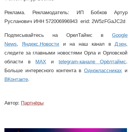
Реклама. Рекламодатель: ИП Бобков Артур
Русланович ИНН 572006996943
erid: 2W5zFGaJC2d
Подписывайтесь на ОрелТаймс в
Google
News
,
Яндекс.Новости
и на наш канал в
Дзен
,
следите за главными новостями Орла и Орловской
области в
MAX
и
telegram-канале Орёлтаймс
.
Больше интересного контента в
Одноклассниках
и
ВКонтакте
.
Автор:
Партнёры