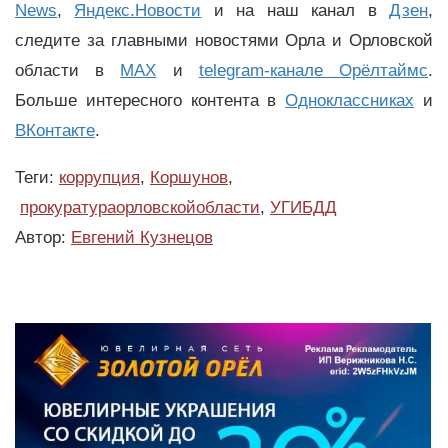
News
,
Яндекс.Новости
и на наш канал в
Дзен
,
следите за главными новостями Орла и Орловской
области в
MAX
и
telegram-канале Орёлтаймс
.
Больше интересного контента в
Одноклассниках
и
ВКонтакте
.
Теги:
коррупция
,
Коршунов
,
прокуратураорловскойобласти
,
УГИБДД
Автор:
Евгений Кузнецов