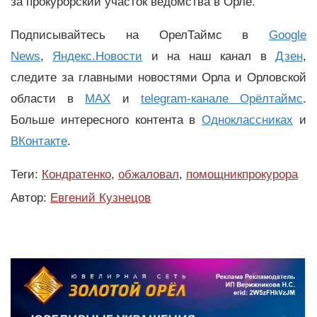
за прокурорский участок ведомства в Орле.
Подписывайтесь на ОрелТаймс в
Google
News
,
Яндекс.Новости
и на наш канал в
Дзен
,
следите за главными новостями Орла и Орловской
области в
MAX
и
telegram-канале Орёлтаймс
.
Больше интересного контента в
Одноклассниках
и
ВКонтакте
.
Теги:
Кондратенко
,
обжаловал
,
помощникпрокурора
Автор:
Евгений Кузнецов