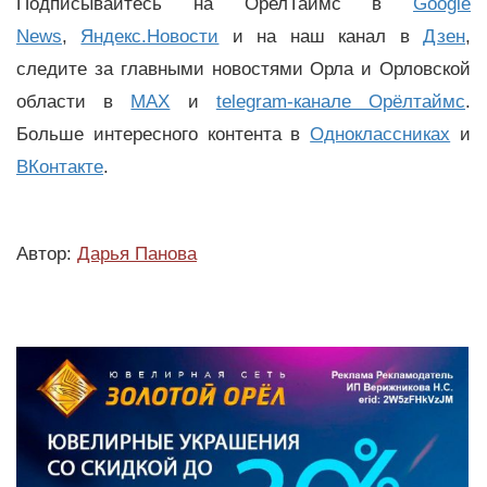
Подписывайтесь на ОрелТаймс в
Google
News
,
Яндекс.Новости
и на наш канал в
Дзен
,
следите за главными новостями Орла и Орловской
области в
MAX
и
telegram-канале Орёлтаймс
.
Больше интересного контента в
Одноклассниках
и
ВКонтакте
.
Автор:
Дарья Панова