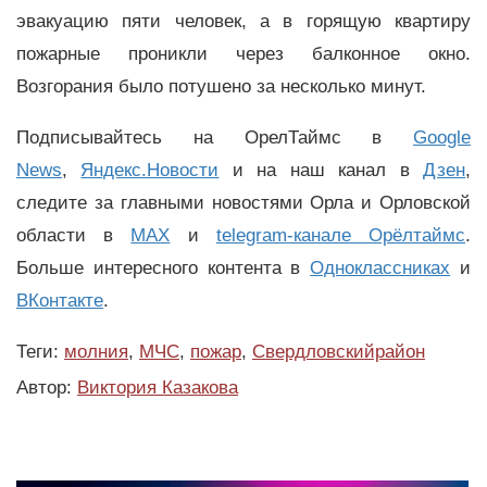
эвакуацию пяти человек, а в горящую квартиру
пожарные проникли через балконное окно.
Возгорания было потушено за несколько минут.
Подписывайтесь на ОрелТаймс в
Google
News
,
Яндекс.Новости
и на наш канал в
Дзен
,
следите за главными новостями Орла и Орловской
области в
MAX
и
telegram-канале Орёлтаймс
.
Больше интересного контента в
Одноклассниках
и
ВКонтакте
.
Теги:
молния
,
МЧС
,
пожар
,
Свердловскийрайон
Автор:
Виктория Казакова