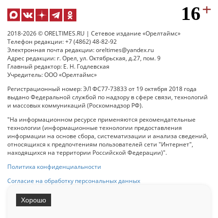
2018-2026 © ORELTIMES.RU | Сетевое издание «Орелтаймс»
Телефон редакции: +7 (4862) 48-82-92
Электронная почта редакции: oreltimes@yandex.ru
Адрес редакции: г. Орел, ул. Октябрьская, д.27, пом. 9
Главный редактор: Е. Н. Годлевская
Учредитель: ООО «Орелтаймс»
Регистрационный номер: ЭЛ ФС77-73833 от 19 октября 2018 года
выдано Федеральной службой по надзору в сфере связи, технологий
и массовых коммуникаций (Роскомнадзор РФ).
"На информационном ресурсе применяются рекомендательные
технологии (информационные технологии предоставления
информации на основе сбора, систематизации и анализа сведений,
относящихся к предпочтениям пользователей сети "Интернет",
находящихся на территории Российской Федерации)".
Политика конфиденциальности
Согласие на обработку персональных данных
Хорошо
При использовании любого материала с данного сайта гипер-ссылка
на Сетевое издание «ОрелТаймс» обязательна.