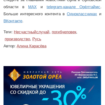
области в
MAX
и
telegram-канале Орёлтаймс
.
Больше интересного контента в
Одноклассниках
и
ВКонтакте
.
Теги:
Несчастныйслучай
,
погибчеловек
,
производство
,
Русь
Автор:
Алина Карасёва