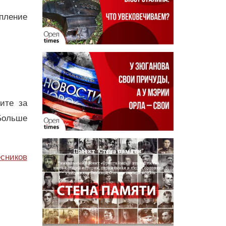
пление
дите за
Больше
сников