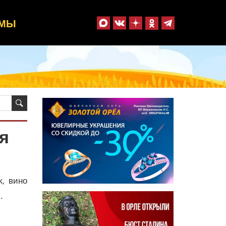
ММЫ
я
к, вино
.