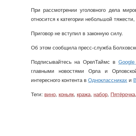
При рассмотрении уголовного дела миров
относится к категории небольшой тяжести,
Приговор не вступил в законную силу.
Об этом сообщила пресс-служба Болховско
Подписывайтесь на ОрелТаймс в
Google
главными новостями Орла и Орловск
интересного контента в
Одноклассниках
и
В
Теги:
вино
,
коньяк
,
кража
,
набор
,
Пятёрочка