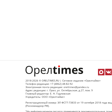
2018-2026 © ORELTIMES.RU | Сетевое издание «Орелтаймс»
Телефон редакции: +7 (4862) 48-82-92
Электронная почта редакции: oreltimes@yandex.ru
Адрес редакции: г. Орел, ул. Октябрьская, д.27, пом. 9
Главный редактор: Е. Н. Годлевская
Учредитель: ООО «Орелтаймс»
Регистрационный номер: ЭЛ ФС77-73833 от 19 октября 2018 года вы
(Роскомнадзор РФ).
"На информационном ресурсе применяются рекомендательные техно