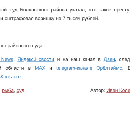
ой суд Болховского района указал, что такое престу
 и оштрафовал воришку на 7 тысяч рублей.
го районного суда.
 News
,
Яндекс.Новости
и на наш канал в
Дзен
, сле
ой области в
MAX
и
telegram-канале Орёлтаймс
. 
Контакте
.
,
рыба
,
суд
Автор:
Иван Коле