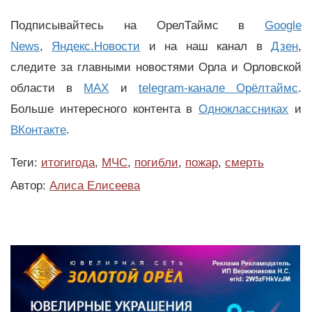
Подписывайтесь на ОрелТаймс в
Google
News
,
Яндекс.Новости
и на наш канал в
Дзен
,
следите за главными новостями Орла и Орловской
области в
MAX
и
telegram-канале Орёлтаймс
.
Больше интересного контента в
Одноклассниках
и
ВКонтакте
.
Теги:
итогигода
,
МЧС
,
погибли
,
пожар
,
смерть
Автор:
Алиса Елисеева