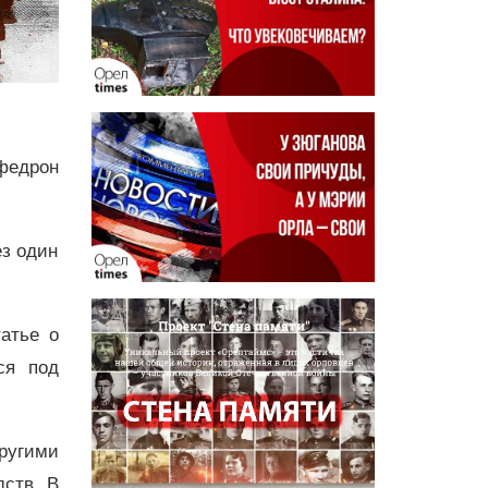
эфедрон
ез один
атье о
ся под
ругими
дств. В