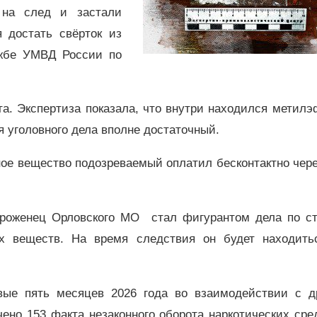
 на след и застали
 достать свёрток из
ужбе УМВД России по
та. Экспертиза показала, что внутри находился метил
я уголовного дела вполне достаточный.
ное вещество подозреваемый оплатил бесконтактно чер
 уроженец Орловского МО стал фигурантом дела по ст
х веществ. На время следствия он будет находить
вые пять месяцев 2026 года во взаимодействии с д
но 153 факта незаконного оборота наркотических сре