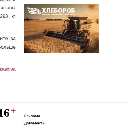
связаны
293 кг
дите за
Больше
азакова
Реклама
Документы