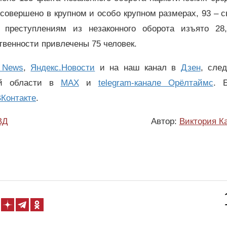
 совершено в крупном и особо крупном размерах, 93 – 
преступлениям из незаконного оборота изъято 28,
ственности привлечены 75 человек.
 News
,
Яндекс.Новости
и на наш канал в
Дзен
, сле
ой области в
MAX
и
telegram-канале Орёлтаймс
. 
Контакте
.
ВД
Автор:
Виктория К