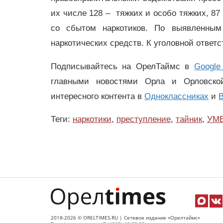
их числе 128 – тяжких и особо тяжких, 87
со сбытом наркотиков. По выявленным 
наркотических средств. К уголовной ответ
Подписывайтесь на ОрелТаймс в
Google
главными новостями Орла и Орловск
интересного контента в
Одноклассниках
и
В
Теги:
наркотики
,
преступление
,
тайник
,
УМ
2018-2026 © ORELTIMES.RU | Сетевое издание «Орелтаймс»