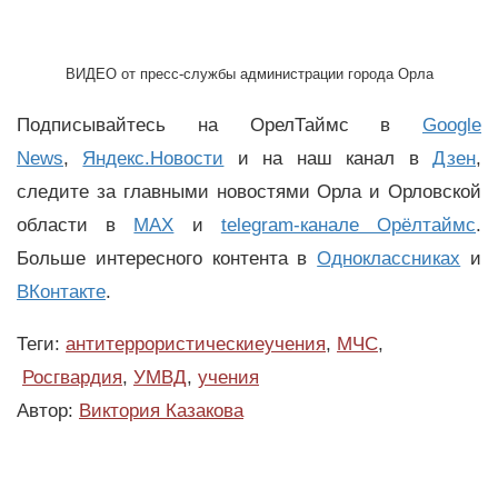
ВИДЕО от пресс-службы администрации города Орла
Подписывайтесь на ОрелТаймс в
Google
News
,
Яндекс.Новости
и на наш канал в
Дзен
,
следите за главными новостями Орла и Орловской
области в
MAX
и
telegram-канале Орёлтаймс
.
Больше интересного контента в
Одноклассниках
и
ВКонтакте
.
Теги:
антитеррористическиеучения
,
МЧС
,
Росгвардия
,
УМВД
,
учения
Автор:
Виктория Казакова