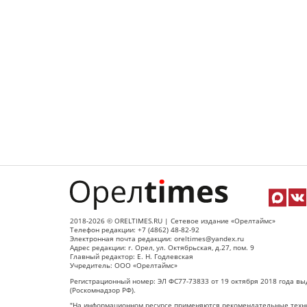
2018-2026 © ORELTIMES.RU | Сетевое издание «Орелтаймс»
Телефон редакции: +7 (4862) 48-82-92
Электронная почта редакции: oreltimes@yandex.ru
Адрес редакции: г. Орел, ул. Октябрьская, д.27, пом. 9
Главный редактор: Е. Н. Годлевская
Учредитель: ООО «Орелтаймс»
Регистрационный номер: ЭЛ ФС77-73833 от 19 октября 2018 года вы
(Роскомнадзор РФ).
"На информационном ресурсе применяются рекомендательные техно