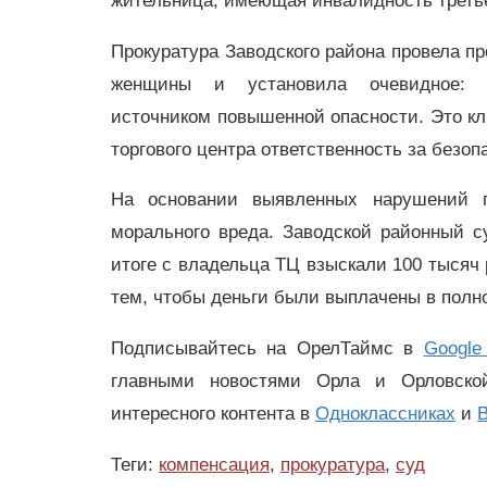
жительница, имеющая инвалидность треть
Прокуратура Заводского района провела п
женщины и установила очевидное: э
источником повышенной опасности. Это кл
торгового центра ответственность за безо
На основании выявленных нарушений п
морального вреда. Заводской районный 
итоге с владельца ТЦ взыскали 100 тысяч 
тем, чтобы деньги были выплачены в полн
Подписывайтесь на ОрелТаймс в
Google
главными новостями Орла и Орловск
интересного контента в
Одноклассниках
и
В
Теги:
компенсация
,
прокуратура
,
суд