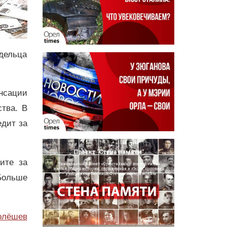
адельца
нсации
тва. В
едит за
дите за
Больше
олёшев