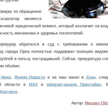
ей группы.
роверку по обращению
скалатор является
ючевой юридический момент, который возлагает на вл
пасность механизма и здоровье посетителей.
рокурор обратился в суд с требованием о компе
суд города Орла полностью поддержал позицию ведомс
рублей в пользу пострадавшей. Сейчас прокуратура сл
ом объёме.
 News
,
Яндекс.Новости
и на наш канал в
Дзен
, сле
ой области в
MAX
и
telegram-канале Орёлтаймс
. 
Контакте
.
Автор:
Михаил Об