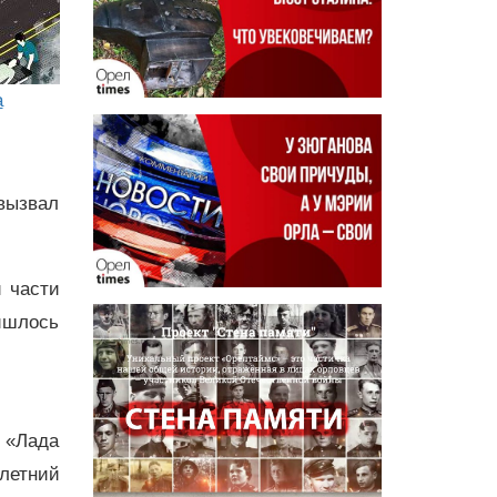
а
вызвал
й части
ишлось
8 «Лада
летний