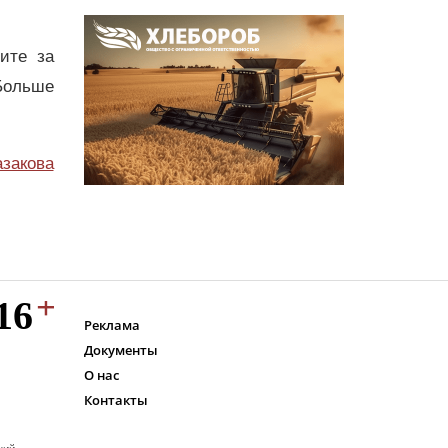
дите за
Больше
азакова
Реклама
Документы
О нас
Контакты