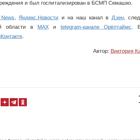
вреждения и был госпитализирован в БСМП Семашко.
 News
,
Яндекс.Новости
и на наш канал в
Дзен
, сле
ой области в
MAX
и
telegram-канале Орёлтаймс
. 
Контакте
.
Автор:
Виктория К