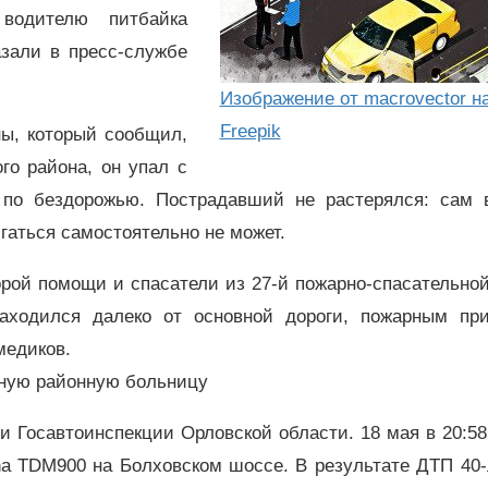
водителю питбайка
азали в пресс-службе
Изображение от macrovector н
Freepik
ны, который сообщил,
го района, он упал с
 по бездорожью. Пострадавший не растерялся: сам 
гаться самостоятельно не может.
рой помощи и спасатели из 27‑й пожарно-спасательно
находился далеко от основной дороги, пожарным пр
медиков.
ьную районную больницу
 Госавтоинспекции Орловской области. 18 мая в 20:5
a TDM900 на Болховском шоссе. В результате ДТП 40-