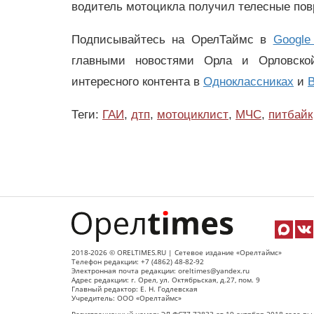
водитель мотоцикла получил телесные по
Подписывайтесь на ОрелТаймс в
Google
главными новостями Орла и Орловск
интересного контента в
Одноклассниках
и
В
Теги:
ГАИ
,
дтп
,
мотоциклист
,
МЧС
,
питбайк
2018-2026 © ORELTIMES.RU | Сетевое издание «Орелтаймс»
Телефон редакции: +7 (4862) 48-82-92
Электронная почта редакции: oreltimes@yandex.ru
Адрес редакции: г. Орел, ул. Октябрьская, д.27, пом. 9
Главный редактор: Е. Н. Годлевская
Учредитель: ООО «Орелтаймс»