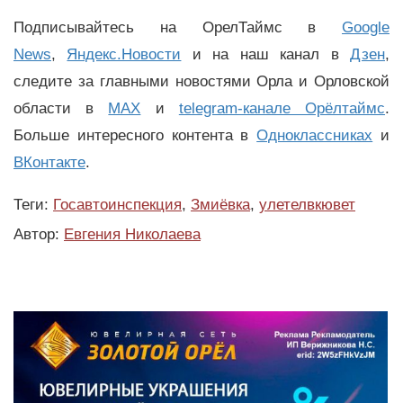
Подписывайтесь на ОрелТаймс в
Google
News
,
Яндекс.Новости
и на наш канал в
Дзен
,
следите за главными новостями Орла и Орловской
области в
MAX
и
telegram-канале Орёлтаймс
.
Больше интересного контента в
Одноклассниках
и
ВКонтакте
.
Теги:
Госавтоинспекция
,
Змиёвка
,
улетелвкювет
Автор:
Евгения Николаева