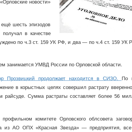
«Орловские новости»
 ещё шесть эпизодов
 получал в качестве
ждено по ч.3 ст. 159 УК РФ, и два — по ч.4 ст. 159 УК 
м занимается УМВД России по Орловской области.
ор Прозвицкий продолжает находится в СИЗО.
По 
ожение в корыстных целях совершил растрату вверенно
ом райсуде. Сумма растраты составляет более 56 мил
 профильном комитете Орловского облсовета загово
та из АО ОПХ «Красная Звезда» — предприятия, все