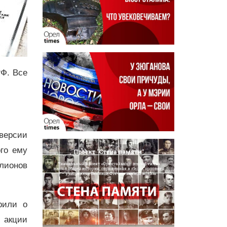
РФ. Все
версии
го ему
лионов
рили о
 акции