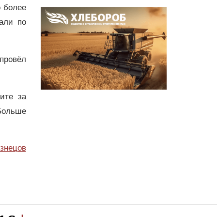
о более
али по
 провёл
дите за
Больше
узнецов