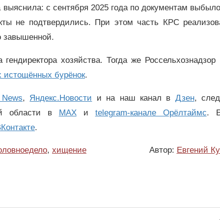
а выяснила: с сентября 2025 года по документам выбыл
акты не подтвердились. При этом часть КРС реализов
о завышенной.
а гендиректора хозяйства. Тогда же Россельхознадзор
 истощённых бурёнок
.
 News
,
Яндекс.Новости
и на наш канал в
Дзен
, сле
ой области в
MAX
и
telegram-канале Орёлтаймс
. 
Контакте
.
оловноедело
,
хищение
Автор:
Евгений К