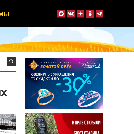
ММЫ
ых