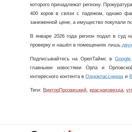
которого принадлежат региону. Прокуратур
400 коров в связи с падежом, однако ф
заниженной цене, а имущество покупали п
В январе 2026 года регион подал в суд н
проверку и нашёл в помещениях лишь
двух
Подписывайтесь на ОрелТаймс в
Google
главными новостями Орла и Орловск
интересного контента в
Одноклассниках
и
В
Теги:
ВикторПрозвицкий
,
краснаязвезда
,
уг