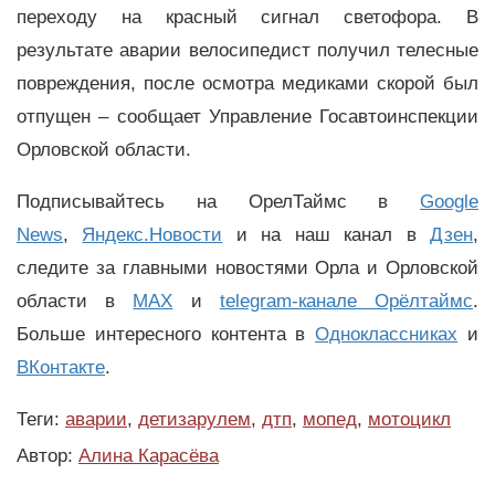
переходу на красный сигнал светофора. В
результате аварии велосипедист получил телесные
повреждения, после осмотра медиками скорой был
отпущен – сообщает Управление Госавтоинспекции
Орловской области.
Подписывайтесь на ОрелТаймс в
Google
News
,
Яндекс.Новости
и на наш канал в
Дзен
,
следите за главными новостями Орла и Орловской
области в
MAX
и
telegram-канале Орёлтаймс
.
Больше интересного контента в
Одноклассниках
и
ВКонтакте
.
Теги:
аварии
,
детизарулем
,
дтп
,
мопед
,
мотоцикл
Автор:
Алина Карасёва