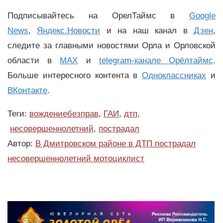
Подписывайтесь на ОрелТаймс в
Google
News
,
Яндекс.Новости
и на наш канал в
Дзен
,
следите за главными новостями Орла и Орловской
области в
MAX
и
telegram-канале Орёлтаймс
.
Больше интересного контента в
Одноклассниках
и
ВКонтакте
.
Теги:
вождениебезправ
,
ГАИ
,
дтп
,
несовершеннолетний
,
пострадал
Автор:
В Дмитровском районе в ДТП пострадал
несовершеннолетний мотоциклист