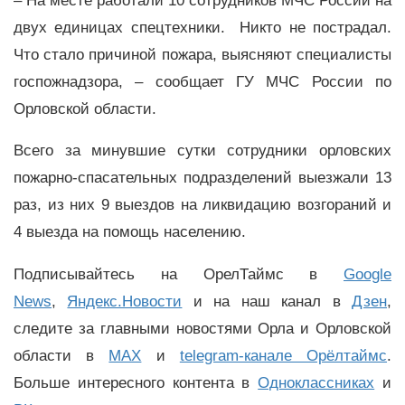
– На месте работали 10 сотрудников МЧС России на
двух единицах спецтехники. Никто не пострадал.
Что стало причиной пожара, выясняют специалисты
госпожнадзора, – сообщает ГУ МЧС России по
Орловской области.
Всего за минувшие сутки сотрудники орловских
пожарно-спасательных подразделений выезжали 13
раз, из них 9 выездов на ликвидацию возгораний и
4 выезда на помощь населению.
Подписывайтесь на ОрелТаймс в
Google
News
,
Яндекс.Новости
и на наш канал в
Дзен
,
следите за главными новостями Орла и Орловской
области в
MAX
и
telegram-канале Орёлтаймс
.
Больше интересного контента в
Одноклассниках
и