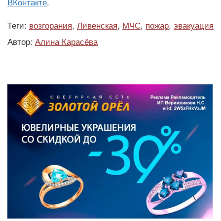
ВКонтакте
.
Теги:
возгорания
,
Ливенская
,
МЧС
,
пожар
,
эвакуация
Автор:
Алина Карасёва