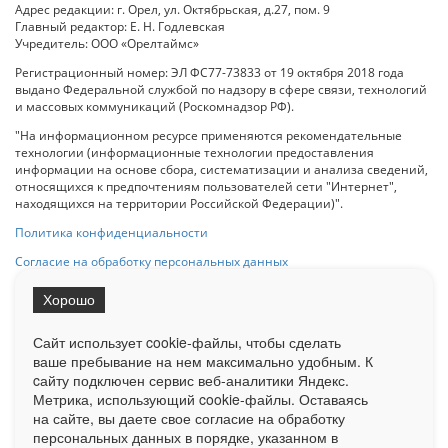
Адрес редакции: г. Орел, ул. Октябрьская, д.27, пом. 9
Главный редактор: Е. Н. Годлевская
Учредитель: ООО «Орелтаймс»
Регистрационный номер: ЭЛ ФС77-73833 от 19 октября 2018 года
выдано Федеральной службой по надзору в сфере связи, технологий
и массовых коммуникаций (Роскомнадзор РФ).
"На информационном ресурсе применяются рекомендательные
технологии (информационные технологии предоставления
информации на основе сбора, систематизации и анализа сведений,
относящихся к предпочтениям пользователей сети "Интернет",
находящихся на территории Российской Федерации)".
Политика конфиденциальности
Согласие на обработку персональных данных
Хорошо
При использовании любого материала с данного сайта гипер-ссылка
на Сетевое издание «ОрелТаймс» обязательна.
Сайт использует cookie-файлы, чтобы сделать
ваше пребывание на нем максимально удобным. К
cайту подключен сервис веб-аналитики Яндекс.
Ограниченная статистика посещаемости доступна на сайте
Метрика, использующий cookie-файлы. Оставаясь
Liveinternet.ru
. Подробная статистика для рекламодателей по запросу
у менеджера.
на сайте, вы даете свое согласие на обработку
персональных данных в порядке, указанном в