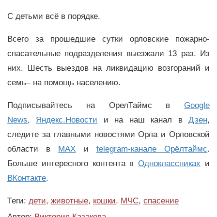
С детьми всё в порядке.
Всего за прошедшие сутки орловские пожарно-
спасательные подразделения выезжали 13 раз. Из
них. Шесть выездов на ликвидацию возгораний и
семь– на помощь населению.
Подписывайтесь на ОрелТаймс в
Google
News
,
Яндекс.Новости
и на наш канал в
Дзен
,
следите за главными новостями Орла и Орловской
области в
MAX
и
telegram-канале Орёлтаймс
.
Больше интересного контента в
Одноклассниках
и
ВКонтакте
.
Теги:
дети
,
животные
,
кошки
,
МЧС
,
спасение
Автор:
Виктория Казакова