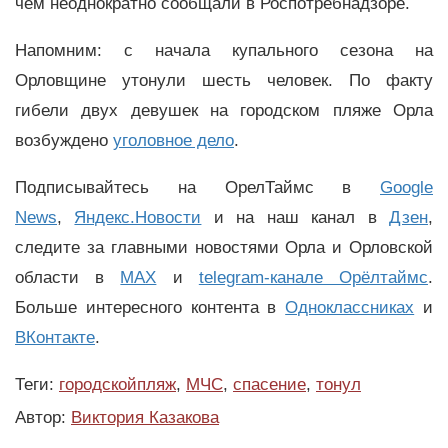
чём неоднократно сообщали в Роспотребнадзоре.
Напомним: с начала купального сезона на
Орловщине утонули шесть человек. По факту
гибели двух девушек на городском пляже Орла
возбуждено
уголовное дело
.
Подписывайтесь на ОрелТаймс в
Google
News
,
Яндекс.Новости
и на наш канал в
Дзен
,
следите за главными новостями Орла и Орловской
области в
MAX
и
telegram-канале Орёлтаймс
.
Больше интересного контента в
Одноклассниках
и
ВКонтакте
.
Теги:
городскойпляж
,
МЧС
,
спасение
,
тонул
Автор:
Виктория Казакова