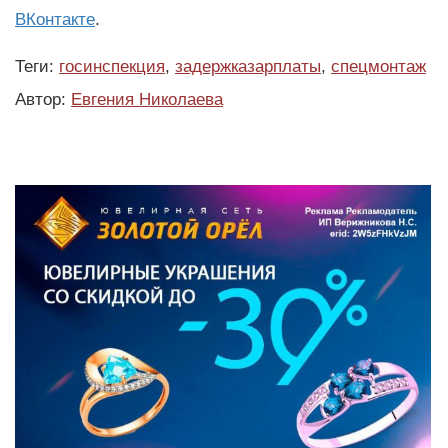
ВКонтакте
.
Теги:
госинспекция
,
задержказарплаты
,
спецмонтаж
Автор:
Евгения Николаева