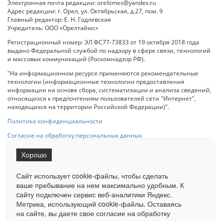
Электронная почта редакции: oreltimes@yandex.ru
Адрес редакции: г. Орел, ул. Октябрьская, д.27, пом. 9
Главный редактор: Е. Н. Годлевская
Учредитель: ООО «Орелтаймс»
Регистрационный номер: ЭЛ ФС77-73833 от 19 октября 2018 года
выдано Федеральной службой по надзору в сфере связи, технологий
и массовых коммуникаций (Роскомнадзор РФ).
"На информационном ресурсе применяются рекомендательные
технологии (информационные технологии предоставления
информации на основе сбора, систематизации и анализа сведений,
относящихся к предпочтениям пользователей сети "Интернет",
находящихся на территории Российской Федерации)".
Политика конфиденциальности
Согласие на обработку персональных данных
Хорошо
При использовании любого материала с данного сайта гипер-ссылка
на Сетевое издание «ОрелТаймс» обязательна.
Сайт использует cookie-файлы, чтобы сделать
ваше пребывание на нем максимально удобным. К
cайту подключен сервис веб-аналитики Яндекс.
Ограниченная статистика посещаемости доступна на сайте
Метрика, использующий cookie-файлы. Оставаясь
Liveinternet.ru
. Подробная статистика для рекламодателей по запросу
у менеджера.
на сайте, вы даете свое согласие на обработку