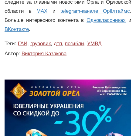
следите за главными новостями Орла и Орловской
области в
MAX
и
telegram-канале Орёлтаймс
.
Больше интересного контента в
Одноклассниках
и
ВКонтакте
.
Теги:
ГАИ
,
грузовик
,
дтп
,
погибли
,
УМВД
Автор:
Виктория Казакова