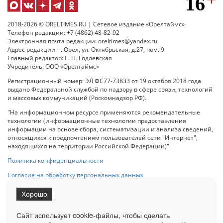
2018-2026 © ORELTIMES.RU | Сетевое издание «Орелтаймс»
Телефон редакции: +7 (4862) 48-82-92
Электронная почта редакции: oreltimes@yandex.ru
Адрес редакции: г. Орел, ул. Октябрьская, д.27, пом. 9
Главный редактор: Е. Н. Годлевская
Учредитель: ООО «Орелтаймс»
Регистрационный номер: ЭЛ ФС77-73833 от 19 октября 2018 года
выдано Федеральной службой по надзору в сфере связи, технологий
и массовых коммуникаций (Роскомнадзор РФ).
"На информационном ресурсе применяются рекомендательные
технологии (информационные технологии предоставления
информации на основе сбора, систематизации и анализа сведений,
относящихся к предпочтениям пользователей сети "Интернет",
находящихся на территории Российской Федерации)".
Политика конфиденциальности
Согласие на обработку персональных данных
Хорошо
При использовании любого материала с данного сайта гипер-ссылка
на Сетевое издание «ОрелТаймс» обязательна.
Сайт использует cookie-файлы, чтобы сделать