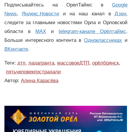
Подписывайтесь на ОрелТаймс в
Google
News
,
Яндекс.Новости
и на наш канал в
Дзен
,
следите за главными новостями Орла и Орловской
области в
MAX
и
telegram-канале Орёлтаймс
.
Больше интересного контента в
Одноклассниках
и
ВКонтакте
.
Теги:
дтп
,
ладагранта
,
массовоеДТП
,
орёлбрянск
,
пятьчеловекпострадали
Автор:
Алина Карасёва