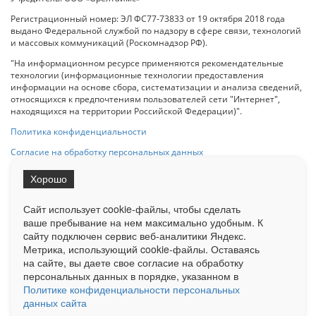
Регистрационный номер: ЭЛ ФС77-73833 от 19 октября 2018 года
выдано Федеральной службой по надзору в сфере связи, технологий
и массовых коммуникаций (Роскомнадзор РФ).
"На информационном ресурсе применяются рекомендательные
технологии (информационные технологии предоставления
информации на основе сбора, систематизации и анализа сведений,
относящихся к предпочтениям пользователей сети "Интернет",
находящихся на территории Российской Федерации)".
Политика конфиденциальности
Согласие на обработку персональных данных
Хорошо
При использовании любого материала с данного сайта гипер-ссылка
на Сетевое издание «ОрелТаймс» обязательна.
Сайт использует cookie-файлы, чтобы сделать
ваше пребывание на нем максимально удобным. К
cайту подключен сервис веб-аналитики Яндекс.
Ограниченная статистика посещаемости доступна на сайте
Метрика, использующий cookie-файлы. Оставаясь
Liveinternet.ru
. Подробная статистика для рекламодателей по запросу
на сайте, вы даете свое согласие на обработку
у менеджера.
персональных данных в порядке, указанном в
Реклама
Документы
О нас
Контакты
Политике конфиденциальности персональных
данных сайта