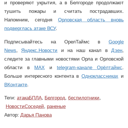
и проверяют укрытия, а в Белгороде продолжают
тушить пожары и считать пострадавших.
Напомним, сегодня
Орловская область вновь
подверглась атаке ВСУ
.
Подписывайтесь на ОрелТаймс в
Google
News
,
Яндекс.Новости
и на наш канал в
Дзен
,
следите за главными новостями Орла и Орловской
области в
MAX
и
telegram-канале Орёлтаймс
.
Больше интересного контента в
Одноклассниках
и
ВКонтакте
.
Теги:
атакаБПЛА
,
Белгород
,
беспилотники
,
НовостиСоседей
,
раненые
Автор:
Дарья Панова