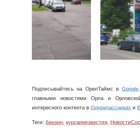
Подписывайтесь на ОрелТаймс в
Google
главными новостями Орла и Орловск
интересного контента в
Одноклассниках
и
В
Теги:
бензин
,
курскиеизвестия
,
НовостиСо