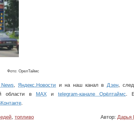
Фото: ОрелТаймс
 News
,
Яндекс.Новости
и на наш канал в
Дзен
, сле
ой области в
MAX
и
telegram-канале Орёлтаймс
. 
Контакте
.
седей
,
топливо
Автор:
Дарья 