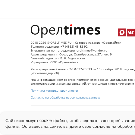
2018-2026 © ORELTIMES.RU | Сетевое издание «Орелтаймс»
Телефон редакции: +7 (4862) 48-82-92
Электронная почта редакции: oreltimes@yandex.ru
Адрес редакции: г. Орел, ул. Октябрьская, д.27, пом. 9
Главный редактор: Е. Н. Годлевская
Учредитель: ООО «Орелтаймс»
Регистрационный номер: ЭЛ ФС77-73833 от 19 октября 2018 года вы
(Роскомнадзор РФ).
"На информационном ресурсе применяются рекомендательные техно
систематизации и анализа сведений, относящихся к предпочтениям 
Политика конфиденциальности
Согласие на обработку персональных данных
При использовании любого материала с данного сайта гипер-ссылка
Сайт использует cookie-файлы, чтобы сделать ваше пребывание
Ограниченная статистика посещаемости доступна на сайте
Liveinter
файлы. Оставаясь на сайте, вы даете свое согласие на обработ