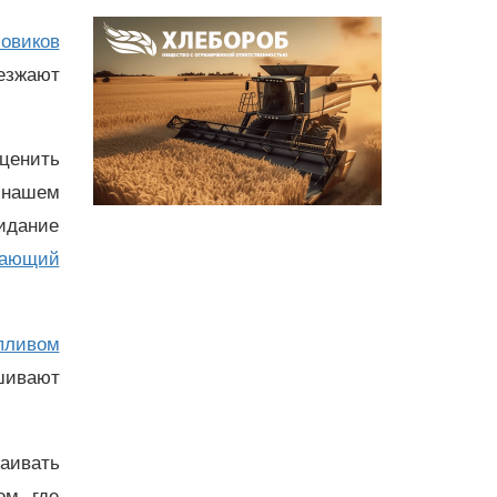
овиков
ъезжают
ценить
 нашем
идание
вающий
пливом
шивают
аивать
ом, где