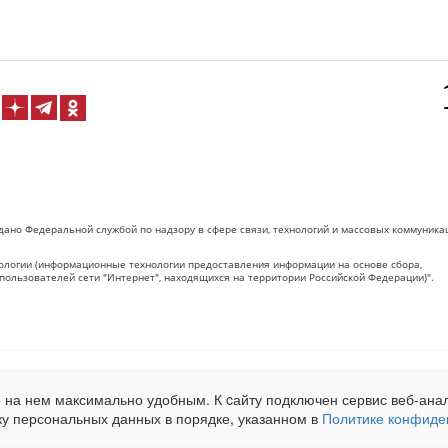
дано Федеральной службой по надзору в сфере связи, технологий и массовых коммуника
логии (информационные технологии предоставления информации на основе сбора,
пользователей сети "Интернет", находящихся на территории Российской Федерации)".
 на Сетевое издание «ОрелТаймс» обязательна.
 на нем максимально удобным. К cайту подключен сервис веб-анал
net.ru
. Подробная статистика для рекламодателей по запросу у менеджера.
ку персональных данных в порядке, указанном в
Политике конфиде