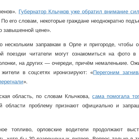
менов».
Губернатор Клычков уже обратил внимание сил
. По его словам, некоторые граждане неоднократно под
по завышенной цене».
о нескольким заправкам в Орле и пригороде, чтобы о
ой поездки читатели могут ознакомиться на фото в
олонки, на других — очереди, причём немаленькие. Ож
 жители в соцсетях иронизируют: «
Перегоним загни
перегнали
».
вская область, по словам Клычкова,
сама помогала то
ой области проблему признают официально и запра
ное топливо, орловские водители продолжают выст
ь хотя бы 30 разрешенных литров. Вопрос только в т