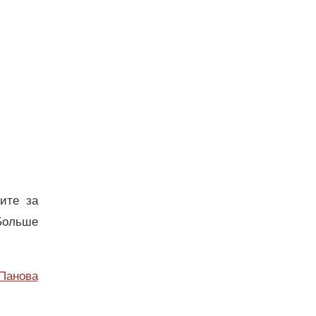
дите за
Больше
Панова