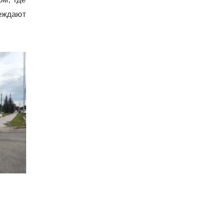
еждают