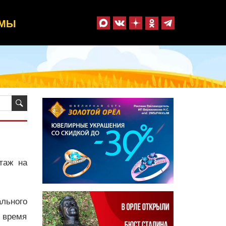
ММЫ
таж на
льного
 время