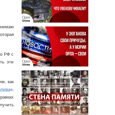
онимаю
которая
во РФ с
ть эти
им, как
плива
»,
правках
лучить